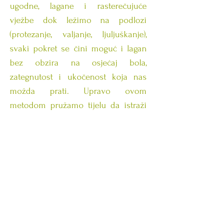
ugodne, lagane i rasterečujuće
vježbe dok ležimo na podlozi
(protezanje, valjanje, ljuljuškanje),
svaki pokret se čini moguć i lagan
bez obzira na osjećaj bola,
zategnutost i ukočenost koja nas
možda prati. Upravo ovom
metodom pružamo tijelu da istraži
svoje mogućnosti pokretanja,
smanjujući pritom napetost i bol.