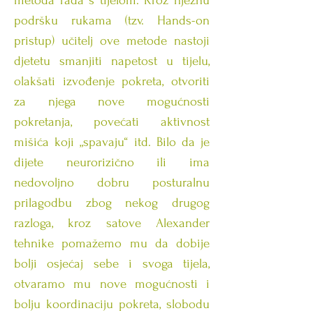
metoda rada s tijelom. Kroz nježnu
podršku rukama (tzv. Hands-on
pristup) učitelj ove metode nastoji
djetetu smanjiti napetost u tijelu,
olakšati izvođenje pokreta, otvoriti
za njega nove mogućnosti
pokretanja, povećati aktivnost
mišića koji „spavaju“ itd. Bilo da je
dijete neurorizično ili ima
nedovoljno dobru posturalnu
prilagodbu zbog nekog drugog
razloga, kroz satove Alexander
tehnike pomažemo mu da dobije
bolji osjećaj sebe i svoga tijela,
otvaramo mu nove mogućnosti i
bolju koordinaciju pokreta, slobodu